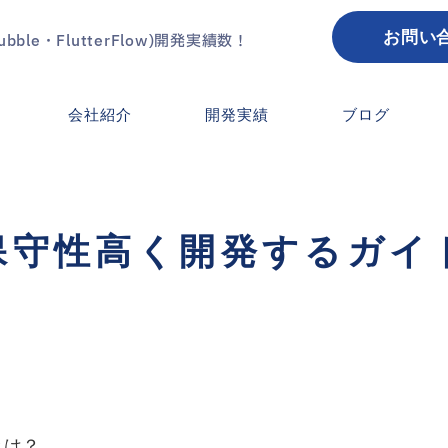
お問い
le・FlutterFlow)開発実績数！
会社紹介
開発実績
ブログ
》保守性高く開発するガイ
とは？