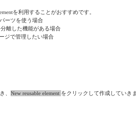
 elementを利用することがおすすめです。
のパーツを使う場合
、かつ分離した機能がある場合
ページで管理したい場合
開き、
New reusable element 
をクリックして作成していき