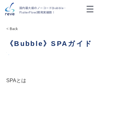
国内最大級のノーコード(bubble・
FlutterFlow)開発実績数！
< Back
《Bubble》SPAガイド
概要
SPAとは