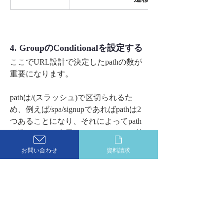
4. GroupのConditionalを設定する
ここでURL設計で決定したpathの数が
重要になります。
pathは/(スラッシュ)で区切られるた
め、例えば/spa/signupであればpathは2
つあることになり、それによってpath
の数によって表示するコンテンツを決
めるという挙動が実現できます。
お問い合わせ
資料請求
Group
Conditionalの条件
どうする
ヘッダー
–
–
トップ画面
Get data from 
非表示にする