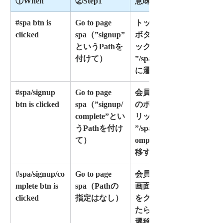
①When
②Step1
意味
#spa btn is 
Go to page 
トップ画面の
clicked
spa（”signup”
ボタンをクリ
というPathを
ックしたら 
付けて）
”/spa/signup”
に遷移する
#spa/signup 
Go to page 
会員登録画面
btn is clicked
spa（”signup/
のボタンをク
complete”とい
リックしたら 
うPathを付け
”/spa/signup/c
て）
omplete”に遷
移する
#spa/signup/co
Go to page 
会員登録完了
mplete btn is 
spa（Pathの
画面のボタン
clicked
指定はなし）
をクリックし
たら ”/spa/”に
遷移する